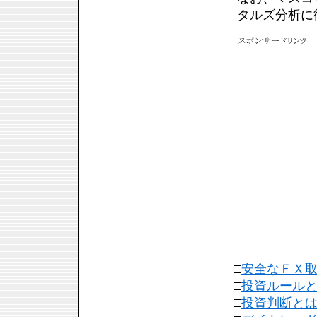
タルズ分析に
□
安全なＦＸ
□
投資ルール
□
投資判断と