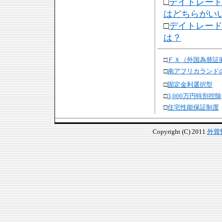
□
デイトレー
はどちらがい
□
デイトレー
は？
□
ＦＸ（外国為替証
□
南アフリカランド
□
固定金利選択型
□
3,000万円特別控除
□
住宅性能保証制度
Copyright (C) 2011
外貨