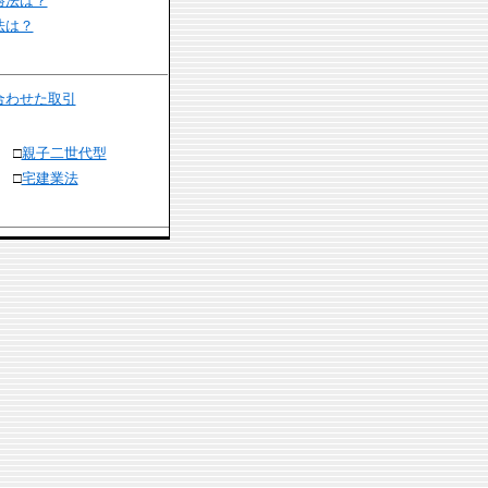
勝法は？
法は？
合わせた取引
□
親子二世代型
□
宅建業法