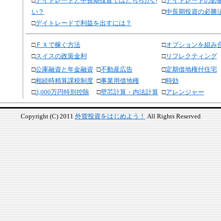
□
デイトレードと中長期投資ではどちらがい
□
デイトレードの必
い？
□
中長期投資の必勝
□
デイトレードで利益を出すには？
□
ＦＸで稼ぐ方法
□
オプションを組み
□
スイスの政策金利
□
リフレクティング
□
公庫融資と年金融資
□
不動産広告
□
定期借地権付住宅
□
相続時精算課税制度
□
事業用借地権
□
時効
□
3,000万円特別控除
□
壁芯計算・内法計算
□
アレンジャー
Copyright (C) 2011
外貨投資をはじめよう！
All Rights Reserved