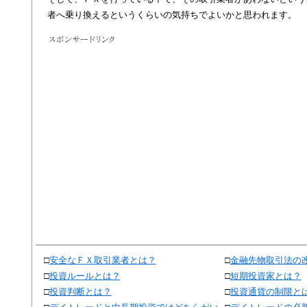
者へ乗り換えるというくらいの気持ちでよいかと思われます。
□
安全なＦＸ取引業者とは？
□
金融先物取引法の
□
投資ルールとは？
□
短期投資家とは？
□
投資判断とは？
□
投資通貨の制限と