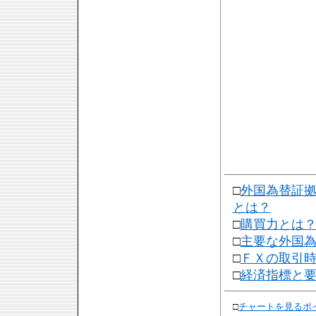
□
外国為替証
とは？
□
購買力とは
□
主要な外国
□
ＦＸの取引
□
経済指標と
□
チャートを見るポ