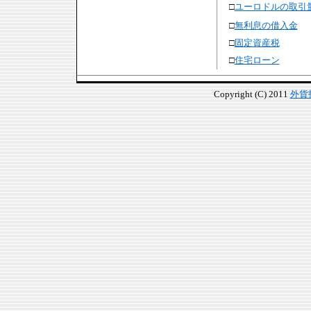
□
ユーロドルの取引
□
無利息の借入金
□
固定資産税
□
住宅ローン
Copyright (C) 2011
外貨